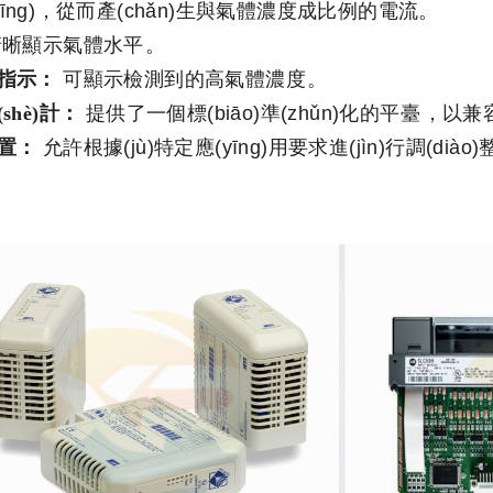
(yīng)，從而產(chǎn)生與氣體濃度成比例的電流。
晰顯示氣體水平。
指示：
可顯示檢測到的高氣體濃度。
shè)計：
提供了一個標(biāo)準(zhǔn)化的平臺，以兼
置：
允許根據(jù)特定應(yīng)用要求進(jìn)行調(diào)整