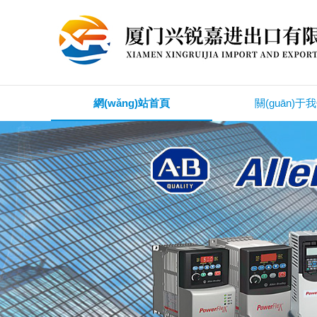
網(wǎng)站首頁
關(guān)于