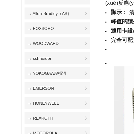
(xué)反應
顯示：
清
→ Allen-Bradley（AB）
峰值閱讀
→ FOXBORO
通用卡設(
完全可配
→ WOODWARD
→ schneider
→ YOKOGAWA/橫河
→ EMERSON
→ HONEYWELL
→ REXROTH
→ MOTOROLA