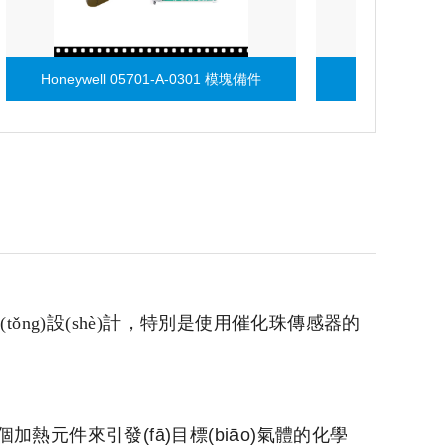
neywell 05701-A-0301 模塊備件
05701-A-0284
(tǒng)設(shè)計，特別是使用催化珠傳感器的
元件來引發(fā)目標(biāo)氣體的化學