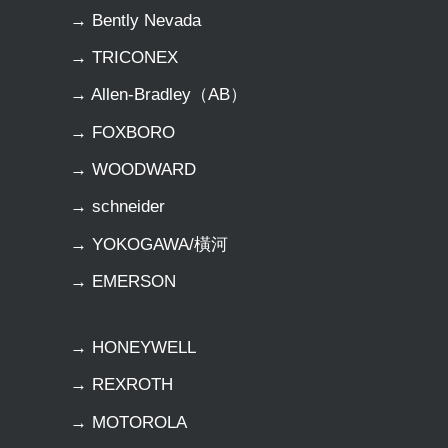
→ Bently Nevada
→ TRICONEX
→ Allen-Bradley（AB）
→ FOXBORO
→ WOODWARD
→ schneider
→ YOKOGAWA/橫河
→ EMERSON
→ HONEYWELL
→ REXROTH
→ MOTOROLA