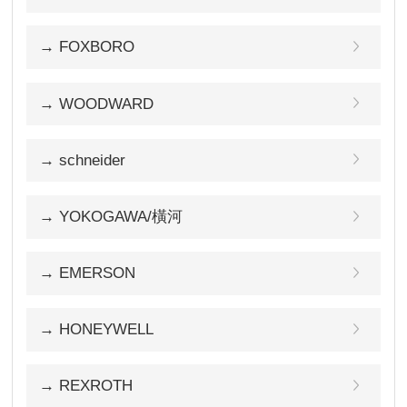
→ FOXBORO
→ WOODWARD
→ schneider
→ YOKOGAWA/橫河
→ EMERSON
→ HONEYWELL
→ REXROTH