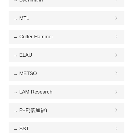
→ MTL
→ Cutler Hammer
→ ELAU
→ METSO
→ LAM Research
→ P+F(倍加福)
→ SST