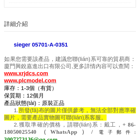
詳細介紹
sieger 05701-A-0351
如果您需要該產品，建議您聯(lián)系可靠的貿易商：
廈門興銳嘉進出口有限公司,更多詳情內容可以查閱：
www.xrjdcs.com
www.plcmodel.com
庫存：1-3個（有貨）
保質期：12個月
產品狀態(tài)：原裝正品
1.
所發(fā)布的圖片僅供參考，無法全部對應準確
圖片，需要產品實物圖可聯(lián)系客服。
2.獲取準確的價格，請聯(lián)系：戴工，
+ 86-
18050025540（WhatsApp）/
電子郵件:
3007273136@qq.com