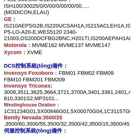
ISH100/30025/0/0/00/0/00/00/00.....
(MODICON,ELAU)
GE：
IS210AEPSG2B,IS220UCSAH1A,IS215ACLEH1A,IS
P5-LO-A20-E,WES5120 2340-
21003,DS200DCFBG2BNC,H201TI,IS200AEPAH1AFD
Motorola：
MVME162 MVME137 MVME147
Xycom：
XVME
DCS控制系統(tǒng)備件：
Invensys Foxoboro
：FBM01 FBM02 FBM09
FBM10 FBM201 FBM209
Invensys Triconex:
3008,3511,3625,3664,3721,3700A,3401,3361,2401,4
810,3301S2,MP3101...
Westinghouse Ovation：
1C31234G01,5X00846G01,5X00070G04,1C31157G02,
Bently Nevada:3500/25
,3500/60,3500/55,3500/32,3500/42,3500/15,3500/45,3
伺服控制系統(tǒng)備件
：