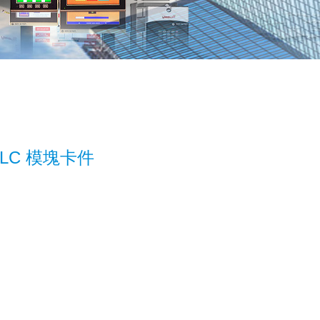
貨PLC 模塊卡件