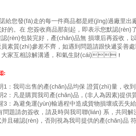
諾給您發(fā)走的每一件商品都是經(jīng)過廠里出廠檢驗(
好的。在 您簽收商品那刻起，即表示您默認(rèn
rèn)包裝完好，產(chǎn)品無 損壞后再簽收
素質(zhì)參差不齊，如遇到問題請跟快遞妥善處理或者聯(
大家互相諒解溝通，和氣生財(cái)！
知:
1：我司出售的產(chǎn)品均保 證質(zhì)量，收到貨后7
：凡是購買我司產(chǎn)品，(非人為因素)提供質(z
3：為避免運(yùn)輸過程中造成貨物損壞或丟失給您帶來
有問題請勿簽收，請及時與我司聯(lián) 系，共同解決問
試并且確認(rèn)，否則視為我司提供的產(chǎn)品 符合要求