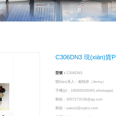
C306DN3 現(xiàn)
型號：
C306DN3
聯(lián)系人：戴曉婷（Jenny）
手機(jī)：18050025540(-whatsapp)
郵箱：3007273136@qq.com
郵箱：sales2@xrjdcs.com