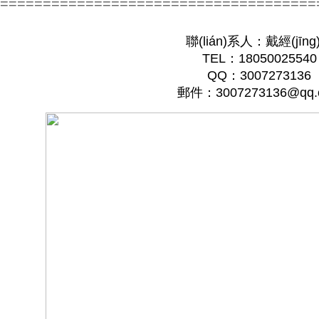
=====================================
聯(lián)系人：戴經(jīng
TEL：18050025540
QQ：3007273136
郵件：
3007273136@qq