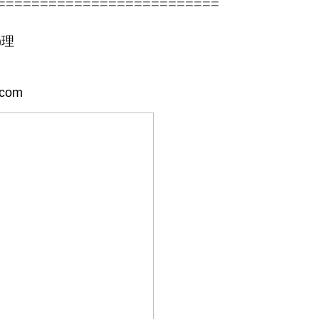
==========================
)理
.com