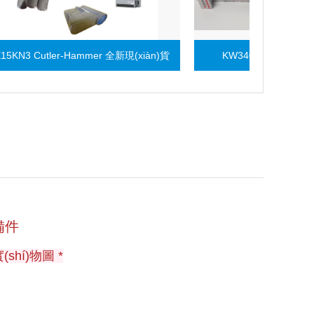
tler-Hammer 全新現(xiàn)貨
KW3400F 斷路器 Cutler Hamm
貨備件
hí)物圖 *