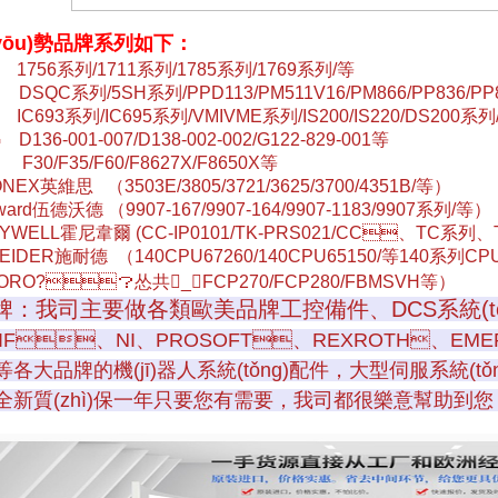
yōu)勢品牌系列如下：
756系列/1711系列/1785系列/1769系列/等
SQC系列/5SH系列/PPD113/PM511V16/PM866/PP836/P
93系列/IC695系列/VMIVME系列/IS200/IS220/DS200系列/
36-001-007/D138-002-002/G122-829-001等
30/F35/F60/
F8627X
/
F8650X
等
EX英維思 （3503E/3805/3721/3625/3700/4351B/等）
rd伍德沃德 （9907-167/9907-164/9907-1183/9907系列/等）
ELL霍尼韋爾 (CC-IP0101/TK-PRS021/CC、TC系列、
IDER施耐德 （140CPU67260/140CPU65150/等140系列CP
RO?？怂共_（FCP270/FCP280/FBMSVH等）
：我司主要做各類歐美品牌工控備件、DCS系統(tǒng
IF、NI、PROSOFT、REXROTH、EMERSON
、等各大品牌的機(jī)器人系統(tǒng)配件，大型伺服系統(tǒ
新質(zhì)保一年
只要您有需要，我司都很樂意幫助到您