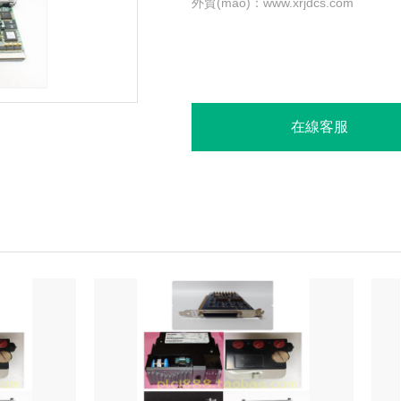
外貿(mào)：www.xrjdcs.com
在線客服