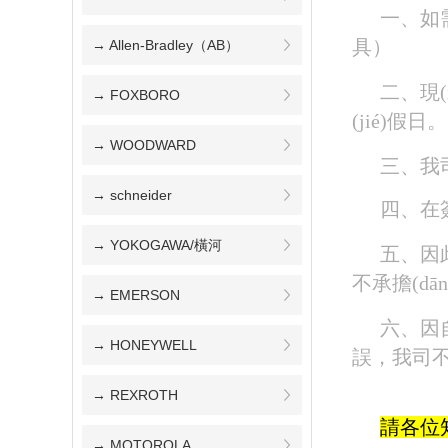
一
具）
→ Allen-Bradley（AB）
二、現
→ FOXBORO
(jié)假日。
→ WOODWARD
三、我
→ schneider
四
→ YOKOGAWA/橫河
五、因此產
不承擔(dān)
→ EMERSON
六、因
→ HONEYWELL
誤，我司不承擔
→ REXROTH
請各位知
→ MOTOROLA